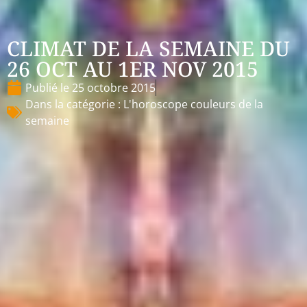
CLIMAT DE LA SEMAINE DU
26 OCT AU 1ER NOV 2015
Publié le
25 octobre 2015
Dans la catégorie :
L'horoscope couleurs de la
semaine